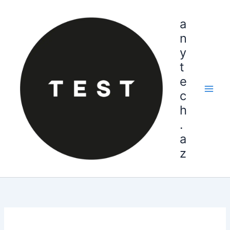
Skip
to
a
content
n
y
t
e
c
h
.
a
z