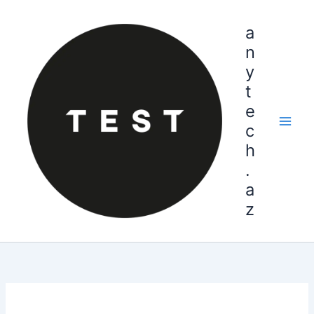
Skip
to
a
content
n
y
t
e
c
h
.
a
z