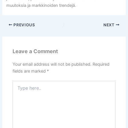
muutoksia ja markkinoiden trendejä.
PREVIOUS
NEXT
Leave a Comment
Your email address will not be published.
Required
fields are marked
*
Type
here..