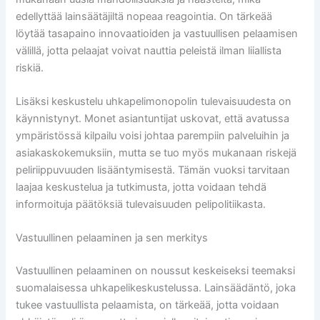
edellyttää lainsäätäjiltä nopeaa reagointia. On tärkeää
löytää tasapaino innovaatioiden ja vastuullisen pelaamisen
välillä, jotta pelaajat voivat nauttia peleistä ilman liiallista
riskiä.
Lisäksi keskustelu uhkapelimonopolin tulevaisuudesta on
käynnistynyt. Monet asiantuntijat uskovat, että avatussa
ympäristössä kilpailu voisi johtaa parempiin palveluihin ja
asiakaskokemuksiin, mutta se tuo myös mukanaan riskejä
peliriippuvuuden lisääntymisestä. Tämän vuoksi tarvitaan
laajaa keskustelua ja tutkimusta, jotta voidaan tehdä
informoituja päätöksiä tulevaisuuden pelipolitiikasta.
Vastuullinen pelaaminen ja sen merkitys
Vastuullinen pelaaminen on noussut keskeiseksi teemaksi
suomalaisessa uhkapelikeskustelussa. Lainsäädäntö, joka
tukee vastuullista pelaamista, on tärkeää, jotta voidaan