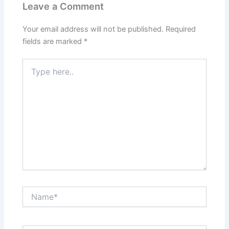
Leave a Comment
Your email address will not be published.
Required
fields are marked
*
Type
here..
Name*