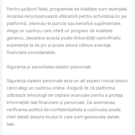
Pentru jucătorii fideli, programele de loialitate sunt esențiale.
Acestea recompensează utilizatorii pentru activitatea lor pe
platformă, oferindu-le puncte sau beneficii suplimentare.
Alege un cazinou care oferă un program de loialitate
generos, deoarece acesta poate îmbunătăți semnificativ
experiența ta de joc și poate aduce câteva avantaje
financiare considerabile.
Siguranța și securitatea datelor personale
Siguranța datelor personale este un alt aspect crucial atunci
când alegi un cazinou online. Asigură-te că platforma
utilizează tehnologii de criptare avansate pentru a proteja
informațiile tale financiare și personale. De asemenea,
verificarea politicii de confidențialitate a cazinoului poate
oferi detalii despre modul în care sunt gestionate datele
tale.