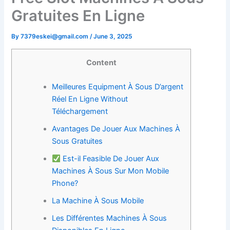
Gratuites En Ligne
By
7379eskei@gmail.com
/
June 3, 2025
Content
Meilleures Equipment À Sous D’argent
Réel En Ligne Without
Téléchargement
Avantages De Jouer Aux Machines À
Sous Gratuites
Est-il Feasible De Jouer Aux
Machines À Sous Sur Mon Mobile
Phone?
La Machine À Sous Mobile
Les Différentes Machines À Sous