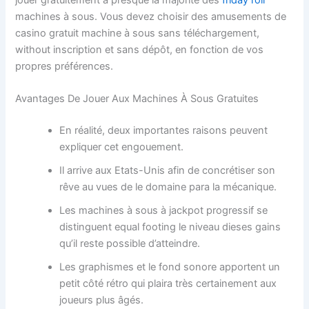
machines à sous. Vous devez choisir des amusements de
casino gratuit machine à sous sans téléchargement,
without inscription et sans dépôt, en fonction de vos
propres préférences.
Avantages De Jouer Aux Machines À Sous Gratuites
En réalité, deux importantes raisons peuvent
expliquer cet engouement.
Il arrive aux Etats-Unis afin de concrétiser son
rêve au vues de le domaine para la mécanique.
Les machines à sous à jackpot progressif se
distinguent equal footing le niveau dieses gains
qu’il reste possible d’atteindre.
Les graphismes et le fond sonore apportent un
petit côté rétro qui plaira très certainement aux
joueurs plus âgés.