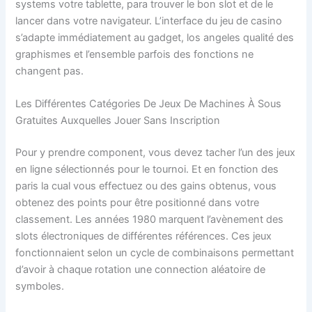
systems votre tablette, para trouver le bon slot et de le
lancer dans votre navigateur. L’interface du jeu de casino
s’adapte immédiatement au gadget, los angeles qualité des
graphismes et l’ensemble parfois des fonctions ne
changent pas.
Les Différentes Catégories De Jeux De Machines À Sous
Gratuites Auxquelles Jouer Sans Inscription
Pour y prendre component, vous devez tacher l’un des jeux
en ligne sélectionnés pour le tournoi. Et en fonction des
paris la cual vous effectuez ou des gains obtenus, vous
obtenez des points pour être positionné dans votre
classement. Les années 1980 marquent l’avènement des
slots électroniques de différentes références. Ces jeux
fonctionnaient selon un cycle de combinaisons permettant
d’avoir à chaque rotation une connection aléatoire de
symboles.