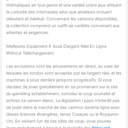
thématiques en tout genre et une variété sobre jeux attisant
la curiosité des internautes ainsi que amateurs incluant
débutant et habitué. Concernant les versions disponibles,
la collection comprend un outfit de variétés convenant aux
attentes et exigences.
Meilleures Equipment À Sous D’argent Réel En Ligne
Without Téléchargement
Les exclusions sont les amusements en direct, au vues de
lesquels les london sont acceptés put de l’argent réel, et les
machines à sous derrière jackpots progressifs. Si vous
décidez de jouer gratuitement en se promenant sur le site
du gambling establishment, survolez le coup souhaité et
activez sa version démo. La législation i pays n’interdit pas
de jouer dans le marché de des casinos durante ligne avec
dieses licences étrangères, tenez Curaçao ou le Royaume-
Uni. En visitant l’un de ces sites de coup, vous pouvez
jouer gratuitement à presque la majorité des
friday roll