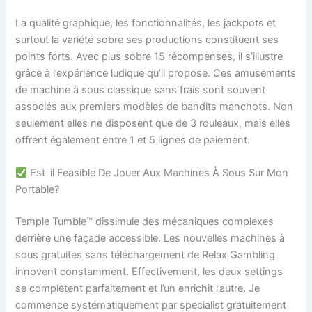
La qualité graphique, les fonctionnalités, les jackpots et
surtout la variété sobre ses productions constituent ses
points forts. Avec plus sobre 15 récompenses, il s’illustre
grâce à l’expérience ludique qu’il propose. Ces amusements
de machine à sous classique sans frais sont souvent
associés aux premiers modèles de bandits manchots. Non
seulement elles ne disposent que de 3 rouleaux, mais elles
offrent également entre 1 et 5 lignes de paiement.
Est-il Feasible De Jouer Aux Machines À Sous Sur Mon
Portable?
Temple Tumble™ dissimule des mécaniques complexes
derrière une façade accessible. Les nouvelles machines à
sous gratuites sans téléchargement de Relax Gambling
innovent constamment. Effectivement, les deux settings
se complètent parfaitement et l’un enrichit l’autre. Je
commence systématiquement par specialist gratuitement