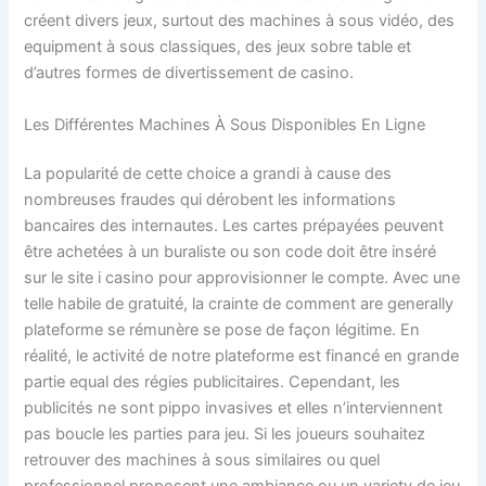
créent divers jeux, surtout des machines à sous vidéo, des
equipment à sous classiques, des jeux sobre table et
d’autres formes de divertissement de casino.
Les Différentes Machines À Sous Disponibles En Ligne
La popularité de cette choice a grandi à cause des
nombreuses fraudes qui dérobent les informations
bancaires des internautes. Les cartes prépayées peuvent
être achetées à un buraliste ou son code doit être inséré
sur le site i casino pour approvisionner le compte. Avec une
telle habile de gratuité, la crainte de comment are generally
plateforme se rémunère se pose de façon légitime. En
réalité, le activité de notre plateforme est financé en grande
partie equal des régies publicitaires. Cependant, les
publicités ne sont pippo invasives et elles n’interviennent
pas boucle les parties para jeu. Si les joueurs souhaitez
retrouver des machines à sous similaires ou quel