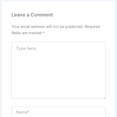
Leave a Comment
Your email address will not be published.
Required
fields are marked
*
Type
here..
Name*