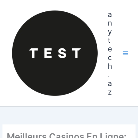
Skip
to
a
content
n
y
t
e
c
h
.
a
z
Meilleurs Casinos En Ligne: