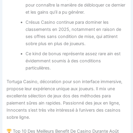
pour connaître la manière de débloquer ce dernier
et les gains qu’il a pu générer.
Crésus Casino continue para dominer les
classements en 2025, notamment en raison de
ses offres sans condition de mise, qui attirent
sobre plus en plus de joueurs.
Ce kind de bonus représente assez rare ain est
évidemment soumis à des conditions
particulières.
Tortuga Casino, décoration pour son interface immersive,
propose leur expérience unique aux joueurs. Il mix une
excellente sélection de jeux dos des méthodes para
paiement sûres ain rapides. Passionné des jeux en ligne,
Innocents s’est très vite intéressé à l’univers des casinos
sobre ligne.
Top 10 Des Meilleurs Benefit De Casino Durante Août