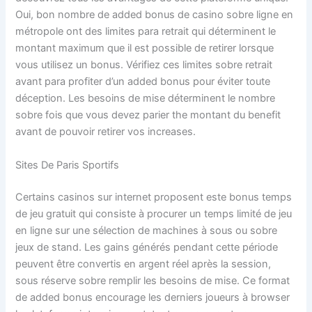
Oui, bon nombre de added bonus de casino sobre ligne en
métropole ont des limites para retrait qui déterminent le
montant maximum que il est possible de retirer lorsque
vous utilisez un bonus. Vérifiez ces limites sobre retrait
avant para profiter d’un added bonus pour éviter toute
déception. Les besoins de mise déterminent le nombre
sobre fois que vous devez parier the montant du benefit
avant de pouvoir retirer vos increases.
Sites De Paris Sportifs
Certains casinos sur internet proposent este bonus temps
de jeu gratuit qui consiste à procurer un temps limité de jeu
en ligne sur une sélection de machines à sous ou sobre
jeux de stand. Les gains générés pendant cette période
peuvent être convertis en argent réel après la session,
sous réserve sobre remplir les besoins de mise. Ce format
de added bonus encourage les derniers joueurs à browser