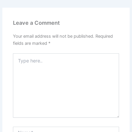
Leave a Comment
Your email address will not be published.
Required
fields are marked
*
Type
here..
Name*