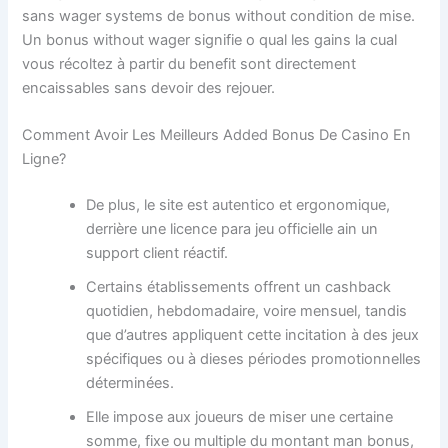
sans wager systems de bonus without condition de mise.
Un bonus without wager signifie o qual les gains la cual
vous récoltez à partir du benefit sont directement
encaissables sans devoir des rejouer.
Comment Avoir Les Meilleurs Added Bonus De Casino En
Ligne?
De plus, le site est autentico et ergonomique,
derrière une licence para jeu officielle ain un
support client réactif.
Certains établissements offrent un cashback
quotidien, hebdomadaire, voire mensuel, tandis
que d’autres appliquent cette incitation à des jeux
spécifiques ou à dieses périodes promotionnelles
déterminées.
Elle impose aux joueurs de miser une certaine
somme, fixe ou multiple du montant man bonus,