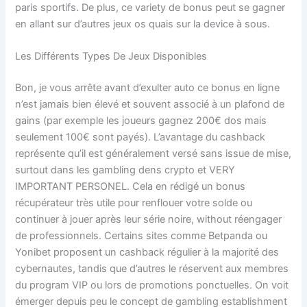
paris sportifs. De plus, ce variety de bonus peut se gagner
en allant sur d’autres jeux os quais sur la device à sous.
Les Différents Types De Jeux Disponibles
Bon, je vous arrête avant d’exulter auto ce bonus en ligne
n’est jamais bien élevé et souvent associé à un plafond de
gains (par exemple les joueurs gagnez 200€ dos mais
seulement 100€ sont payés). L’avantage du cashback
représente qu’il est généralement versé sans issue de mise,
surtout dans les gambling dens crypto et VERY
IMPORTANT PERSONEL. Cela en rédigé un bonus
récupérateur très utile pour renflouer votre solde ou
continuer à jouer après leur série noire, without réengager
de professionnels. Certains sites comme Betpanda ou
Yonibet proposent un cashback régulier à la majorité des
cybernautes, tandis que d’autres le réservent aux membres
du program VIP ou lors de promotions ponctuelles. On voit
émerger depuis peu le concept de gambling establishment