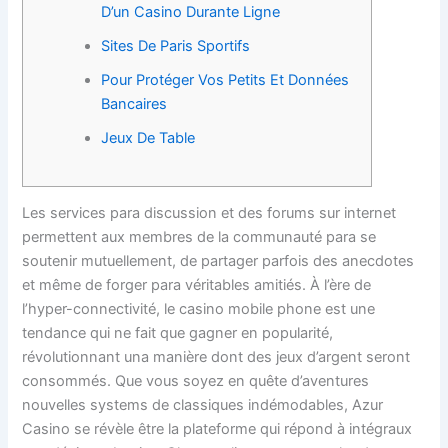
D’un Casino Durante Ligne
Sites De Paris Sportifs
Pour Protéger Vos Petits Et Données
Bancaires
Jeux De Table
Les services para discussion et des forums sur internet
permettent aux membres de la communauté para se
soutenir mutuellement, de partager parfois des anecdotes
et même de forger para véritables amitiés. À l’ère de
l’hyper-connectivité, le casino mobile phone est une
tendance qui ne fait que gagner en popularité,
révolutionnant una manière dont des jeux d’argent seront
consommés. Que vous soyez en quête d’aventures
nouvelles systems de classiques indémodables, Azur
Casino se révèle être la plateforme qui répond à intégraux