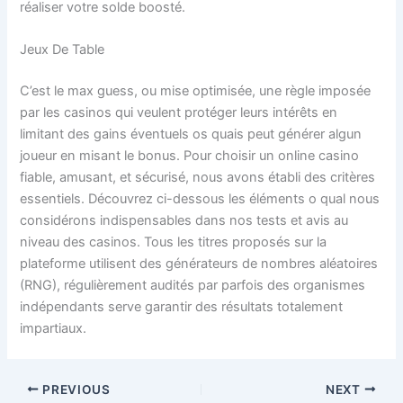
réaliser votre solde boosté.
Jeux De Table
C’est le max guess, ou mise optimisée, une règle imposée
par les casinos qui veulent protéger leurs intérêts en
limitant des gains éventuels os quais peut générer algun
joueur en misant le bonus. Pour choisir un online casino
fiable, amusant, et sécurisé, nous avons établi des critères
essentiels. Découvrez ci-dessous les éléments o qual nous
considérons indispensables dans nos tests et avis au
niveau des casinos. Tous les titres proposés sur la
plateforme utilisent des générateurs de nombres aléatoires
(RNG), régulièrement audités par parfois des organismes
indépendants serve garantir des résultats totalement
impartiaux.
PREVIOUS
NEXT