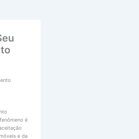
Seu
to
mento
nto
e fenômeno é
aceitação
 móveis e da