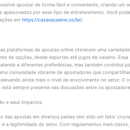
 possível apostar de forma fácil e conveniente, criando um 
os apaixonados por esse tipo de entretenimento. Você pode
mações em
https://cazeuscasino.co/br/
.
 as plataformas de apostas online oferecem uma variedade
nte de opções, desde esportes até jogos de cassino. Essa 
atende a diferentes preferências, mas também contribui pa
uma comunidade vibrante de apostadores que compartilha
, elevando ainda mais o nível de envolvimento no setor. O 
и está sempre presente nas discussões entre os apostadore
ão e seus Impactos
ão das apostas em diversos países tem sido um fator crucia
 e a legitimidade do setor. Com regulamentos mais claros,