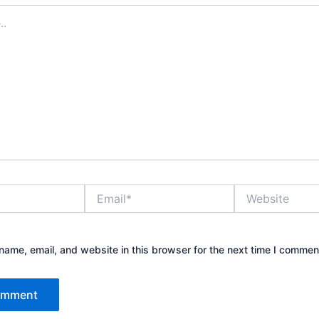
Email*
Website
ame, email, and website in this browser for the next time I commen