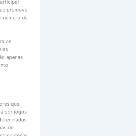
rticipar
que promove
no número de
ra os
elas
não apenas
ento
ores que
a por jogos
ferenciadas.
mas de
estimentos e