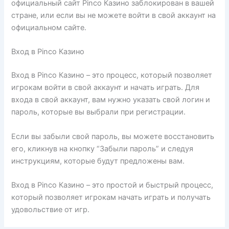
официальный сайт Pinco Казино заблокирован в вашей
стране, или если вы не можете войти в свой аккаунт на
официальном сайте.
Вход в Pinco Казино
Вход в Pinco Казино – это процесс, который позволяет
игрокам войти в свой аккаунт и начать играть. Для
входа в свой аккаунт, вам нужно указать свой логин и
пароль, которые вы выбрали при регистрации.
Если вы забыли свой пароль, вы можете восстановить
его, кликнув на кнопку “Забыли пароль” и следуя
инструкциям, которые будут предложены вам.
Вход в Pinco Казино – это простой и быстрый процесс,
который позволяет игрокам начать играть и получать
удовольствие от игр.