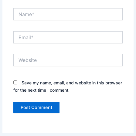
Name*
Email*
Website
Save my name, email, and website in this browser
for the next time I comment.