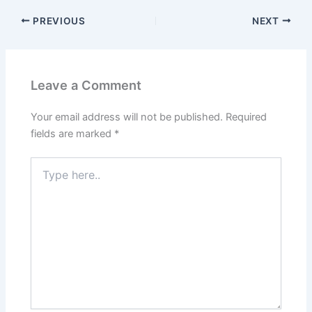
PREVIOUS
NEXT
Leave a Comment
Your email address will not be published.
Required
fields are marked
*
Type
here..