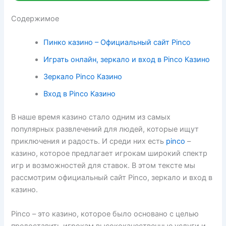
Содержимое
Пинко казино – Официальный сайт Pinco
Играть онлайн, зеркало и вход в Pinco Казино
Зеркало Pinco Казино
Вход в Pinco Казино
В наше время казино стало одним из самых
популярных развлечений для людей, которые ищут
приключения и радость. И среди них есть
pinco
–
казино, которое предлагает игрокам широкий спектр
игр и возможностей для ставок. В этом тексте мы
рассмотрим официальный сайт Pinco, зеркало и вход в
казино.
Pinco – это казино, которое было основано с целью
предоставить игрокам высококачественные услуги и