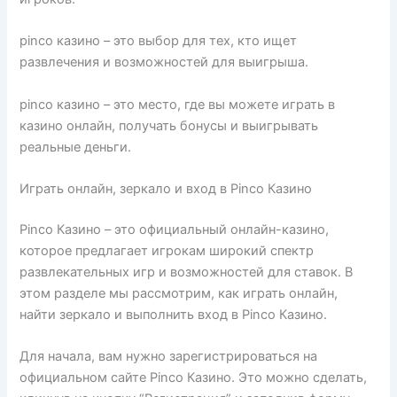
pinco казино – это выбор для тех, кто ищет
развлечения и возможностей для выигрыша.
pinco казино – это место, где вы можете играть в
казино онлайн, получать бонусы и выигрывать
реальные деньги.
Играть онлайн, зеркало и вход в Pinco Казино
Pinco Казино – это официальный онлайн-казино,
которое предлагает игрокам широкий спектр
развлекательных игр и возможностей для ставок. В
этом разделе мы рассмотрим, как играть онлайн,
найти зеркало и выполнить вход в Pinco Казино.
Для начала, вам нужно зарегистрироваться на
официальном сайте Pinco Казино. Это можно сделать,