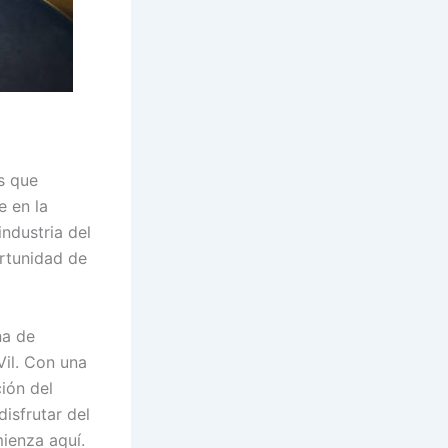
s que
e en la
industria del
ortunidad de
na de
il. Con una
ión del
disfrutar del
ienza aquí.