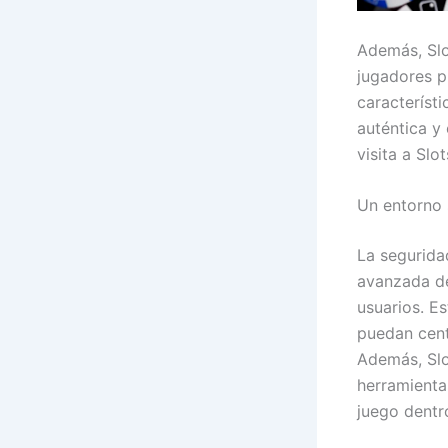
Además, Slo
jugadores p
característ
auténtica y
visita a Slo
Un entorno 
La seguridad
avanzada de
usuarios. E
puedan cent
Además, Slo
herramienta
juego dentro