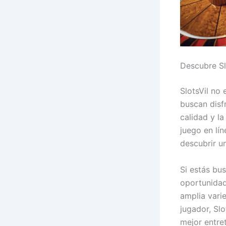
Descubre Sl
SlotsVil no
buscan disf
calidad y la
juego en lí
descubrir u
Si estás bu
oportunidad
amplia vari
jugador, Slo
mejor entre