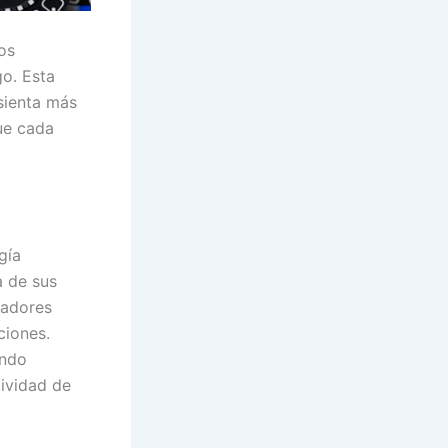
os
go. Esta
sienta más
ue cada
gía
a de sus
gadores
ciones.
endo
tividad de