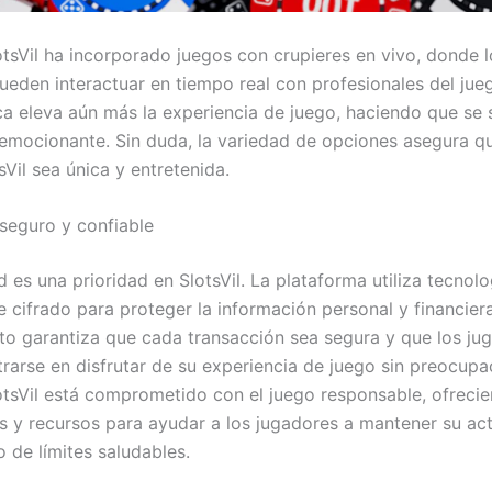
tsVil ha incorporado juegos con crupieres en vivo, donde l
ueden interactuar en tiempo real con profesionales del jue
ica eleva aún más la experiencia de juego, haciendo que se 
 emocionante. Sin duda, la variedad de opciones asegura q
tsVil sea única y entretenida.
seguro y confiable
 es una prioridad en SlotsVil. La plataforma utiliza tecnolo
 cifrado para proteger la información personal y financier
sto garantiza que cada transacción sea segura y que los ju
rarse en disfrutar de su experiencia de juego sin preocupa
tsVil está comprometido con el juego responsable, ofreci
s y recursos para ayudar a los jugadores a mantener su ac
 de límites saludables.