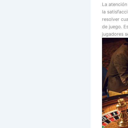
La atención
la satisfac
resolver cu
de juego. E
jugadores s