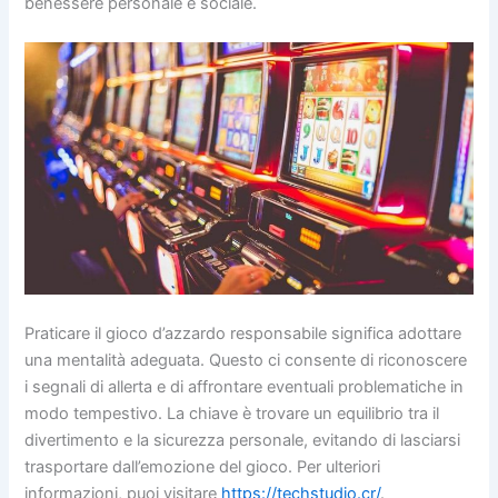
benessere personale e sociale.
Praticare il gioco d’azzardo responsabile significa adottare
una mentalità adeguata. Questo ci consente di riconoscere
i segnali di allerta e di affrontare eventuali problematiche in
modo tempestivo. La chiave è trovare un equilibrio tra il
divertimento e la sicurezza personale, evitando di lasciarsi
trasportare dall’emozione del gioco. Per ulteriori
informazioni, puoi visitare
https://techstudio.cr/
.