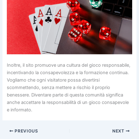
Inoltre, il sito promuove una cultura del gioco responsabile,
incentivando la consapevolezza e la formazione continua.
Vogliamo che ogni visitatore possa divertirsi
scommettendo, senza mettere a rischio il proprio
benessere. Diventare parte di questa comunità significa
anche accettare la responsabilità di un gioco consapevole
e informato.
PREVIOUS
NEXT