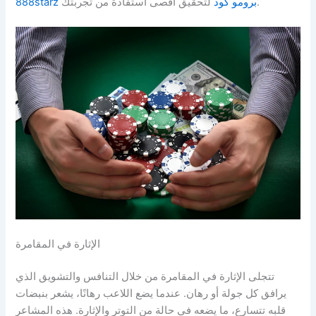
لتحقيق أقصى استفادة من تجربتك.
888starz برومو كود
الإثارة في المقامرة
تتجلى الإثارة في المقامرة من خلال التنافس والتشويق الذي
يرافق كل جولة أو رهان. عندما يضع اللاعب رهانًا، يشعر بنبضات
قلبه تتسارع، ما يضعه في حالة من التوتر والإثارة. هذه المشاعر