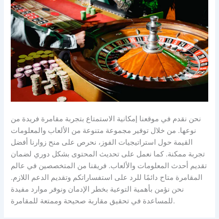
نحن نقدم في موقعنا إمكانية الاستمتاع بتجربة مقامرة فريدة من
نوعها. من خلال توفير مجموعة متنوعة من الألعاب والمعلومات
القيمة حول استراتيجيات الفوز، نحرص على منح زوارنا أفضل
تجربة ممكنة. كما نعمل على تحديث المحتوى بشكل دوري لضمان
تقديم أحدث المعلومات والألعاب. فريقنا من المتخصصين في عالم
المقامرة متاح دائمًا للرد على استفساراتكم وتقديم الدعم اللازم.
نحن نؤمن بأهمية التوعية بخطر الإدمان ونوفر موارد مفيدة
للمساعدة في تحقيق مقاربة صحيحة وممتعة للمقامرة.