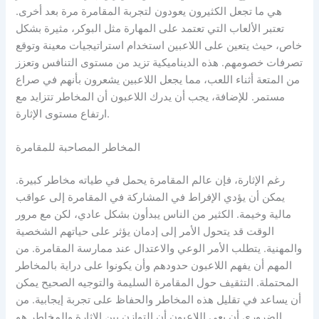
هي ما تجعل الكثيرون يعودون لتجربة المقامرة مرة بعد أخرى.
تعتبر الألعاب التي تعتمد على المهارة مثل البوكر، مثيرة بشكل
خاص، حيث يتعين على اللاعبين استخدام استراتيجيات معينة وتوقع
تصرفات خصومهم. هذه الديناميكية تزيد من مستوى التنافس وتعزز
من المتعة أثناء اللعب، مما يجعل اللاعبين يشعرون بأنهم في صراع
مستمر. للإضافة، يجب أن يدرك اللاعبون أن المخاطر تتزايد مع
ارتفاع مستوى الإثارة.
المخاطر المصاحبة للمقامرة
رغم الإثارة، فإن عالم المقامرة يحمل في طياته مخاطر كبيرة.
يمكن أن يؤدي الإفراط في المشاركة في المقامرة إلى عواقب
مالية وخيمة. الكثير من الناس يبدأون بشكل عادي، لكن مع مرور
الوقت قد يتحول الأمر إلى إدمان يؤثر على حياتهم الشخصية
والمهنية. يتطلب الأمر الوعي والاعتدال عند ممارسة المقامرة. من
المهم أن يفهم اللاعبون حدودهم وأن يكونوا على دراية بالمخاطر
المحتملة. التثقيف حول المقامرة السليمة والتوجيه الصحيح يمكن
أن يساعد في تقليل هذه المخاطر والحفاظ على تجربة إيجابية. من
الضروري أن يعي اللاعبون أن التوازن بين الإثارة والمخاطر هو