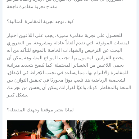
مفتاح تجربة مقامرة ناجحة.
كيف توجد تجربة المقامرة المثالية؟
للحصول على تجربة مقامرة مميزة، يجب على اللاعبين اختيار
المنصات الموثوقة التي تقدم ألعاباً عادلة ومشروعة. من الضروري
البحث عن الترخيص والشهادات الخاصة بالموقع للتأكد من أنه
يخضع للقوانين المعمول بها. تجنب المواقع المشبوهة يمكن أن
يحمي اللاعبين من الخسائر المحتملة. كما يُنصح بتحديد ميزانية
للمقامرة والالتزام بها، مما يساعد في تجنب الإفراط في الإنفاق.
الشخصية الرياضية هنا تلعب دورًا محوريًا في تحقيق التوازن بين
المتعة والمخاطر. كونك واعيًا لقراراتك يمكن أن يحسن من تجربتك
بشكل كبير.
لماذا يعتبر موقعنا وجهتك المفضلة؟